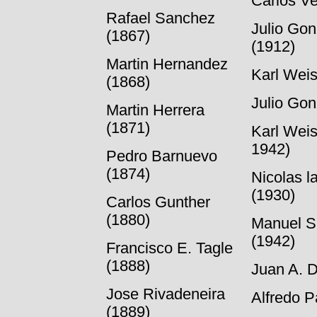
Carlos V
Rafael Sanchez
Julio Go
(1867)
(1912)
Martin Hernandez
Karl Weis
(1868)
Julio Gon
Martin Herrera
(1871)
Karl Weis
1942)
Pedro Barnuevo
(1874)
Nicolas l
(1930)
Carlos Gunther
(1880)
Manuel S
(1942)
Francisco E. Tagle
(1888)
Juan A. D
Jose Rivadeneira
Alfredo P
(1889)