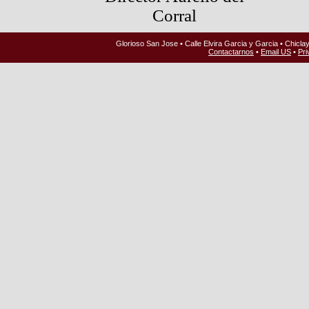
Corral
Glorioso San Jose • Calle Elvira Garcia y Garcia • Chicla
Contactarnos
•
Email US
•
Pri